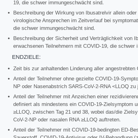
19, die schwer immungeschwächt sind.
Beschreibung der Wirkung von Ibusatrelvir allein oder
virologische Ansprechen im Zeitverlauf bei symptom
die schwer immungeschwächt sind.
Beschreibung der Sicherheit und Verträglichkeit von 
erwachsenen Teilnehmern mit COVID-19, die schwer
ENDZIELE:
Zeit bis zur anhaltenden Linderung aller angestrebt
Anteil der Teilnehmer ohne gezielte COVID-19-Sympto
NP oder Nasenabstrich SARS-CoV-2-RNA <LLOQ zu je
Anteil der Teilnehmer mit Anzeichen einer rezidiviere
definiert als mindestens ein COVID-19-Zielsymptom
≥LLOQ, zwischen Tag 21 und 38, wobei das/die Ziels
CoV-2-NP oder nasalen RNA ≥LLOQ auftreten.
Anteil der Teilnehmer mit COVID-19-bedingten ED-Be
Sauerstoff, COVID-19-Antivirus oder IV-Behandlung (z.