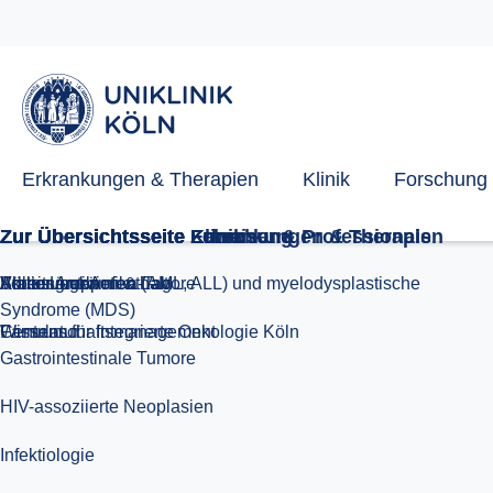
Centrum für Integrierte Onkologie Köln
Wissenschaftsmanagement
Famulatur
Kölner Antibiotika-Tag
Erkrankungen & Therapien
Klinik
Forschung