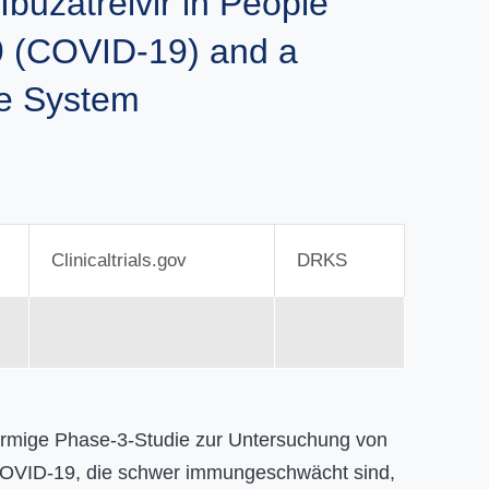
buzatrelvir in People
9 (COVID-19) and a
e System
Clinicaltrials.gov
DRKS
3-armige Phase-3-Studie zur Untersuchung von
COVID-19, die schwer immungeschwächt sind,