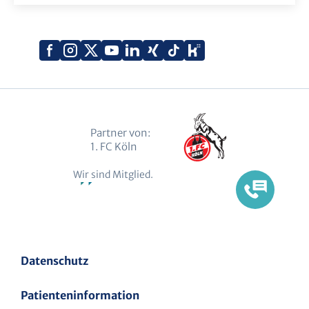
Xing
Kununu
Facebook
Instagram
X
YouTube
LinkedIn
Tiktok
(Twitter)
Partner von:
1. FC Köln
Wir sind Mitglied.
Datenschutz
Patienteninformation