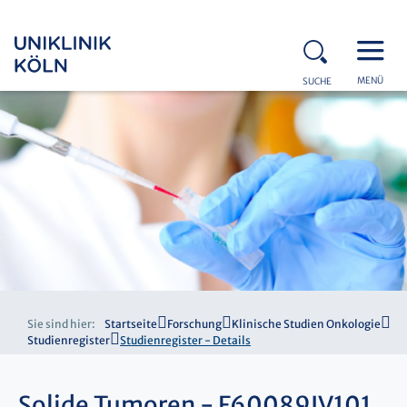
MENÜ
SUCHE
Sie sind hier:
Startseite
Forschung
Klinische Studien Onkologie
Studienregister
Studienregister - Details
Solide Tumoren - F60089IV101