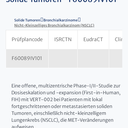
Solide Tumoren
Bronchialkarzinome
Nicht-Kleinzelliges Bronchialkarzinom (NSCLC)
Prüfplancode
ISRCTN
EudraCT
Clinic
F60089IV101
Eine offene, multizentrische Phase-I/II-Studie zur
Dosiseskalation und -expansion (First-in-Human,
FIH) mit VERT-002 bei Patienten mit lokal
fortgeschrittenen oder metastasierten soliden
Tumoren, einschließlich nicht-kleinzelligem
Lungenkrebs (NSCLC), die MET-Veränderungen
aufweisen.