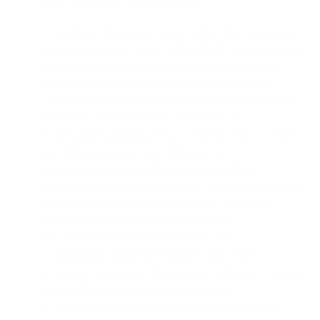
dokumentierten Serokonversion.
3. Jeglicher Nachweis einer aktiven Erkrankung im
Stadium 3 gemäß CDC [CDC 2014], mit Ausnahme
des kutanen Kaposi-Sarkoms, das während der
Studie keine systemische Therapie erfordert.
Historische CD4+-Zellzahlen von weniger als 200
Zellen/μl sind kein Ausschlusskriterium.
4. Instabile Lebererkrankung (definiert durch eines
der folgenden Kriterien: Vorliegen von
Aszites, Enzephalopathie, Koagulopathie,
Hypoalbuminämie, Ösophagus- oder Magenvarizen
oder persistierende Gelbsucht oder Zirrhose),
bekannte Gallenwegsanomalien (mit
Ausnahme des Gilbert-Syndroms oder
asymptomatischer Gallensteine oder einer
anderweitig stabilen chronischen Lebererkrankung
gemäß Beurteilung durch den Prüfer).
5. Bekannte Zirrhose in der Anamnese mit oder