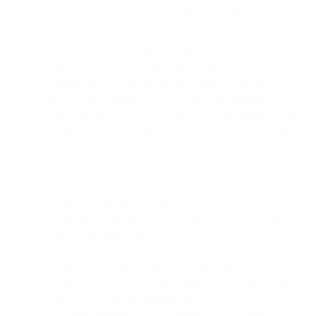
27. Kreatinin-Clearance (eGFR) von <60
ml/min/1,73 m² gemäß der rassenneutralen CKD-
EPI-Methode [Delgado, 2021].
• Japan: Für japanische Teilnehmer, die an
Standorten in Japan eingeschrieben sind, wird die
eGFR unter Verwendung der auf Serumkreatinin
basierenden japanischen eGFR-Schätzformel (JSN
eGFRcr) berechnet, die von der Japanese Society
of Nephrology empfohlen wird [Japanese Society of
Nephrology, 2024].
28. ALT >3-facher ULN. Eine einmalige
Wiederholung der ALT-Messung ist innerhalb eines
einzelnen Screening-Zeitraums zulässig, um die
Eignung zu bestimmen.
29. Jede Laboranomalie der Stufe 4 beim
Screening, mit Ausnahme einer CPK-Anomalie der
Stufe 4 und Lipidanomalien (z. B.