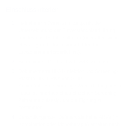
Einschlusskriterien
Teilnehmer müssen zum Zeitpunkt der
Unterzeichnung der Einverständniserklärung
mindestens 18 Jahre alt sein (oder älter, wenn
dies aufgrund lokaler Vorschriften für
Erwachsene erforderlich ist).
Screening-CD4+-T-Zellzahl ≥200 Zellen/μL.
Dokumentierte HIV-1-Infektion und Screening-
Plasma-HIV-1-RNA von ≥1000
Kopien/mL. Eine einmalige Wiederholung dieses
Tests ist innerhalb eines einzelnen Screening-
Zeitraums zulässig, um die Eignung zu
bestimmen.
Behandlungsnaiv: Definiert als keine ARVs (in
Kombination oder Monotherapie) erhalten nach