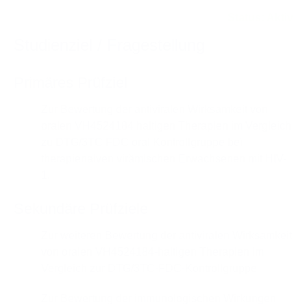
Status:
Aktiv
Studienziel / Fragestellung
Primäres Prüfziel
Zur Bewertung der antiviralen Wirksamkeit von
oralen VH4524184 haltigen Therapien im Vergleich
zu DTG/3TC FDC oral Kontrollgruppe bei
therapienaiven virämischen Erwachsenen mit HIV-
1.
Sekundäre Prüfziele
Zur weiteren Bewertung der antiviralen Wirksamkeit
von oralen VH4524184-haltigen Therapien im
Vergleich zur DTG/3TC-FDC-Kontrollgruppe
Zur Bewertung der immunologischen Wirkungen