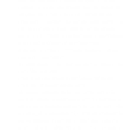
Gesamtcholesterin, Triglyceride usw.), führt zum
Ausschluss eines Teilnehmers aus der Studie, es
sei denn, der Prüfer kann eine überzeugende
Erklärung für das/die Laborergebnis(se) liefern und
hat die Zustimmung des medizinischen Monitors
von ViiV Healthcare. Eine einmalige Wiederholung
einer Laboranomalie ist innerhalb eines
einzelnen Screening-Zeitraums zulässig, um die
Eignung zu bestimmen.
30. Jede akute Laboranomalie beim Screening, die
nach Meinung des
Prüfers die Teilnahme an der Studie mit einem
Prüfpräparat ausschließen sollte.
31. Ausschlusskriterien für das Screening-EKG
(eine einmalige Wiederholung ist zur Feststellung
der Eignung zulässig und wird als Screening-EKG
in das eCRF eingegeben): QT-Intervall korrigiert für
die Herzfrequenz nach der Formel von Fridericia
(QTcF) >450 ms (Männer) oder >470 ms (Frauen);