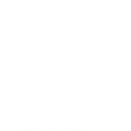
Alle Teilnehmer sollten über sicherere
Sexualpraktiken beraten werden, einschließlich der
Verwendung und
der Vorteile/Risiken wirksamer Barrieremethoden
(z. B. Kondome für Männer) sowie über das Risiko
einer HIV-Übertragung.
Hinweis: Die erforderliche Verwendung einer
doppelten Verhütungsmethode für POCBP
(Verwendung einer Barrieremethode,
einschließlich, aber nicht beschränkt auf Kondome
für Männer oder Kondome für Frauen, zusätzlich zu
einer hochwirksamen nicht-hormonellen
Verhütungsmethode, wie in Abschnitt 10.4.2 des
Protokolls beschrieben) sollte mit den spezifischen
Vorschriften des jeweiligen Landes im Einklang
stehen.
7. Für Teilnehmer, die bei der Geburt als männlich
zugeordnet wurden, gibt es keine