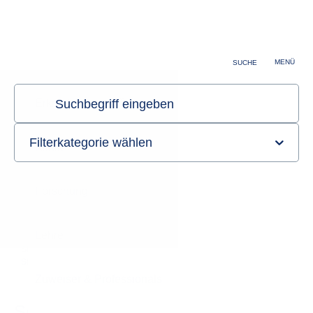
MENÜ
SUCHE
Sie sind hier:
Startseite
Forschung
Klinische Studien Onkologie
Studienregister
Studienregister - Details
Sonstige - Innovate (222638)