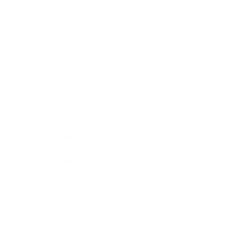
ohne virale Hepatitis-Koinfektion.
6. Teilnehmer mit HCV-Koinfektion werden von der
Studie ausgeschlossen.
7. Personen, die mit HIV und HBV koinfiziert sind,
werden ausgeschlossen. Der Ausschluss wird
anhand von Nachweisen einer HBV-Infektion auf
der Grundlage der Ergebnisse der folgenden
Tests auf HBsAg, HBcAb, HBsAb und HBV-DNA
bestimmt:
a. Teilnehmer, die positiv auf HBsAg getestet
wurden, werden ausgeschlossen.
b. Teilnehmer, die negativ auf HBsAb und negativ
auf HBsAg, aber positiv auf
HBcAb getestet wurden, können auf der Grundlage
der folgenden Kriterien ausgeschlossen werden. Zu
berücksichtigen:
i. Ausschluss, wenn HBV-DNA nachgewiesen wird
(entweder < LLOQ, > ULOQ ODER
numerischer Wert [d. h. zwischen LLOQ und