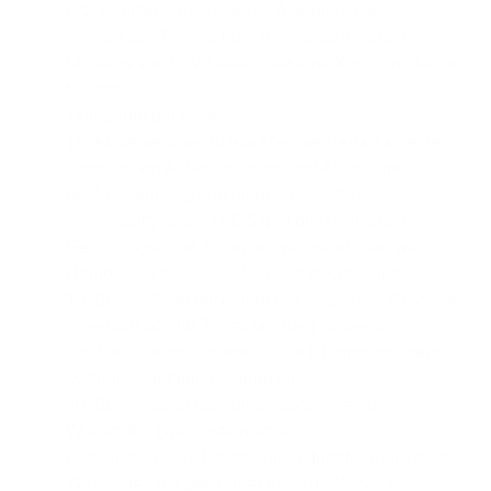
Arzneimittel- oder anderen Allergien, die nach
Ansicht des Prüfers oder des medizinischen
Monitors von ViiV Healthcare eine Kontraindikation
für ihre
Teilnahme darstellen.
18. Aktueller oder zu erwartender Bedarf an einer
chronischen Antikoagulation, mit Ausnahme
der Verwendung von niedrig dosiertem
Acetylsalicylsäure (≤325 mg) oder erblichen
Gerinnungs- und Thrombozytenstörungen wie
Hämophilie oder Von-Willebrand-Krankheit.
19. Behandlung mit einem der folgenden Wirkstoffe
innerhalb von 60 Tagen vor dem Screening:
Strahlentherapie, zytotoxische Chemotherapeutika,
systemische Immunsuppressiva.
20. Behandlung mit immunmodulierenden
Wirkstoffen (wie systemischen
Kortikosteroiden, Interleukinen, Interferonen) oder
Wirkstoffen mit bekannter Anti-HIV-Wirkung