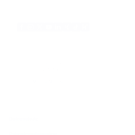
Xing
Kununu
Facebook
Instagram
X
YouTube
LinkedIn
Tiktok
(Twitter)
Partner von:
1. FC Köln
Wir sind Mitglied.
Datenschutz
Patienteninformation