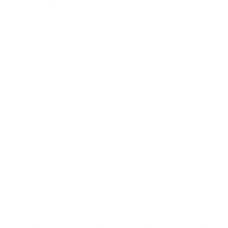
ULOQ])
ii. Nicht ausgeschlossen, wenn HBV-DNA negativ
ist, nicht nachgewiesen wird
Hinweis: Teilnehmer, die positiv auf HBcAb, negativ
auf HBsAg und positiv auf
HBsAb (frühere und/oder aktuelle Nachweise, z. B.
beim Screening) getestet wurden, gelten als immun
gegen HBV und werden nicht ausgeschlossen.
9. Teilnehmer, bei denen beim Screening Syphilis
diagnostiziert wurde (d. h. positiver Syphilis-
Test), sollten gemäß den lokalen Richtlinien
behandelt werden und können jederzeit in die
Studie aufgenommen werden, unabhängig vom
Stadium der Erkrankung. Bei hohen RPR- oder
VDRL-Titern (d. h. ≥1:256) sollten die Prüfer eine
Syphilis-Behandlung vor der Aufnahme in die
Studie in Betracht ziehen, können die Teilnehmer
jedoch 48 Stunden nach Beginn der Behandlung in