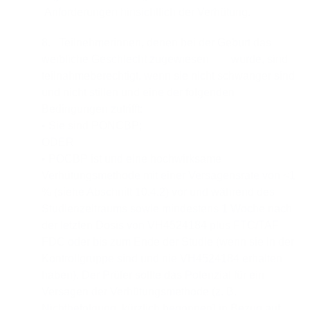
Anforderungen hinsichtlich der Verhütung.
8. Teilnehmerinnen, denen bei der Geburt das
weibliche Geschlecht zugewiesen wurde, sind
teilnahmeberechtigt, wenn sie nicht schwanger sind
und nicht stillen und eine der folgenden
Bedingungen zutrifft:
• Sie sind PONCBP;
ODER
• POCBP ist und eine hochwirksame
Verhütungsmethode mit einer Versagensrate von <1
% (siehe Abschnitt 10.4.2) vor und während des
Studienzeitraums sowie mindestens 1 Woche nach
der letzten Dosis von VH4524184 plus FTC/TAF
FDC oder bis zum Ende der Studie (wenn sie in der
Kontrollgruppe sind und nie VH4524184 erhalten
haben). Der Prüfer sollte das Potenzial für ein
Versagen der Verhütungsmethode (z. B.
Nichtbefolgung, kürzlich begonnen) in Bezug auf