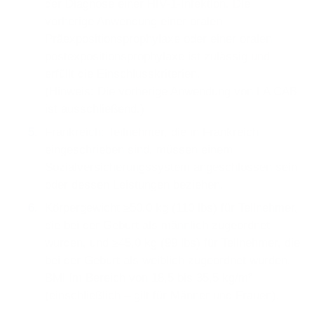
der Diagnose einer HIV-1-Infektion. Die
vorherige Anwendung einer oralen
Präexpositionsprophylaxe oder einer oralen
postexpositionsprophylaxe ist zulässig und
erfüllt die Einschlusskriterien.
(Hinweis: Die vorherige Anwendung von LA CAB
ist ausschließend.)
Frankreich: Teilnehmer, die in Frankreich
eingeschrieben sind, müssen einem
Sozialversicherungssystem angeschlossen sein
oder dessen Leistungen beziehen.
Körpergewicht ≥50,0 kg (110 lbs) für Teilnehmer,
die bei der Geburt als männlich zugeordnet
wurden, und ≥45,0 kg (99 lbs) für Teilnehmer, die
bei der Geburt als weiblich zugeordnet wurden.
BMI im Bereich von 18,5 bis 35,5 kg/m²
(einschließlich – gilt für Männer und Frauen).