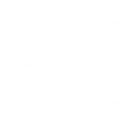
medizinischen Monitors von ViiV Healthcare die
Fähigkeit des Teilnehmers beeinträchtigen
könnten, den Dosierungsplan und/oder die
Protokollbewertungen einzuhalten, oder die die
Sicherheit des Teilnehmers gefährden könnten.
13. Jeder Zustand, der nach Ansicht des Prüfers
oder des medizinischen Monitors von ViiV
Healthcare die Absorption, Verteilung, den
Metabolismus oder die
Ausscheidung der Studieninterventionen
beeinträchtigen oder den Teilnehmer daran hindern
könnte, orale Medikamente einzunehmen.
14. Eine bereits bestehende Erkrankung, die nach
Ansicht des Prüfarztes oder des medizinischen
Beobachters von ViiV Healthcare die normale
Anatomie oder Motilität des Magen-Darm-Trakts (z.
B. gastroösophageale Refluxkrankheit,
Magengeschwüre, Gastritis, entzündliche