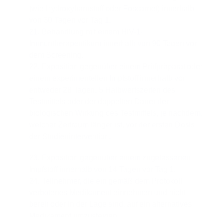
(wie Hydroxyharnstoff oder Foscarnet) innerhalb
von 30 Tagen vor Tag 1.
21. Behandlung mit einem HIV-1-
Immuntherapeutikum innerhalb von 90 Tagen vor
dem Screening.
22. Exposition gegenüber einem Prüfpräparat oder
einem experimentellen Impfstoff innerhalb von
entweder 28 Tagen, 5 Halbwertszeiten des
Testmittels oder der doppelten Dauer der
biologischen Wirkung des Testmittels, je nachdem,
welcher Zeitraum länger ist, vor der ersten Dosis
der Studienintervention.
23. Exposition gegenüber einem zugelassenen
Impfstoff innerhalb von 14 Tagen vor Tag 1.
24. Teilnehmer, die ein gemäß dem Protokoll
verbotenes Medikament einnehmen und nicht
bereit oder in der Lage sind, auf ein alternatives
Medikament umzusteigen.