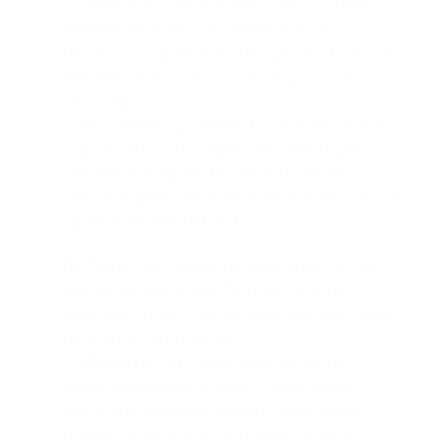
Darmerkrankungen) oder die Leber- und/oder
Nierenfunktion beeinträchtigen könnte.
15. Klinisch signifikante Herz-Kreislauf-Erkrankung,
definiert durch Anamnese/Nachweis einer
kongestiven
Herzinsuffizienz, symptomatischer Arrhythmie,
Angina pectoris/Ischämie, koronarer Bypass-
Operation oder perkutaner transluminaler
Koronarangioplastie oder einer anderen klinisch
signifikanten Herzerkrankung.
16. Teilnehmer, die ein gemäß dem Protokoll
verbotenes Medikament erhalten und nicht
bereit oder in der Lage sind, auf ein alternatives
Medikament umzusteigen.
17. Empfindlichkeit gegenüber einem der
Studienmedikamente, deren Bestandteilen
oder Arzneimitteln derselben Klasse in der
Vorgeschichte oder eine Vorgeschichte von