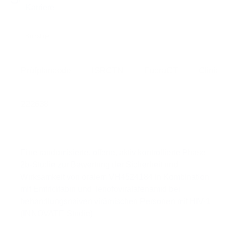
Sonstige
Prüfplancode
ISRCTN
EudraCT
Clinical
222638
Eine randomisierte, offene, aktiv kontrollierte Phase-
2b-Studie zur Bewertung der Sicherheit und
Wirksamkeit von oralem VH4524184 in Kombination
mit Emtricitabin und Tenofoviralafenamid bei
behandlungsnaiven virämischen Personen mit HIV-1
(INNOVATE-Studie)