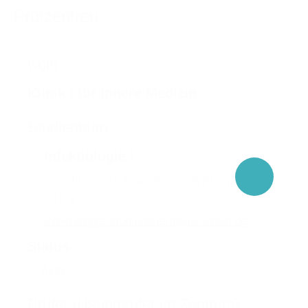
Prüfzentren
Köln
Klinik I für Innere Medizin
Studienbüro
Infektiologie I
Tel.
+49 (0)221 478-39680, 39679, 37579,
84161
infektiologie-studienbuero
@
uk-koeln.de
Status
Aktiv
Prüfer (Hauptprüfer im Zentrum)