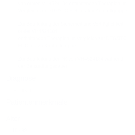
von oralen VH4524184 enthaltenden Therapien im
Vergleich zur DTG/3TC FDC oralen Kontrollgruppe
Zur Beurteilung der Sicherheit und Verträglichkeit
oraler VH4524184
enthaltenden Therapien im Vergleich zur DTG/3TC
FDC oralen Kontrollgruppe
Zur Beurteilung der PK von VH4524184 während
der Behandlungsdauer
Diagnose
HIV-1
Patientenmerkmale
Alter
18 - 99