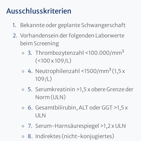
Ausschlusskriterien
Bekannte oder geplante Schwangerschaft
Vorhandensein der folgenden Laborwerte
beim Screening
Thrombozytenzahl <100.000/mm³
(<100 x 109/L)
Neutrophilenzahl <1500/mm³ (1,5 x
109/L)
Serumkreatinin >1,5 x obere Grenze der
Norm (ULN)
Gesamtbilirubin, ALT oder GGT >1,5 x
ULN
Serum-Harnsäurespiegel >1,2 x ULN
Indirektes (nicht-konjugiertes)