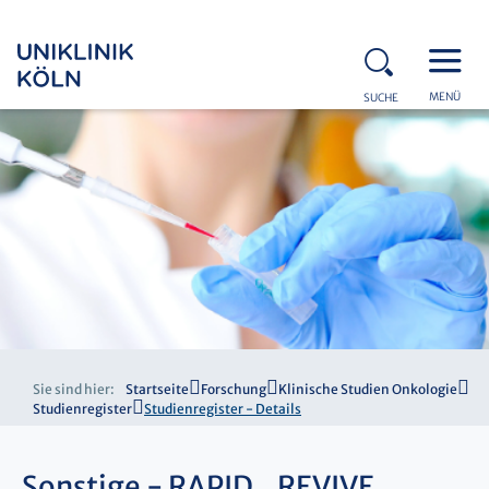
MENÜ
SUCHE
Sie sind hier:
Startseite
Forschung
Klinische Studien Onkologie
Studienregister
Studienregister - Details
Sonstige - RAPID_REVIVE