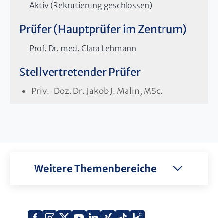
Aktiv (Rekrutierung geschlossen)
Prüfer (Hauptprüfer im Zentrum)
Prof. Dr. med. Clara Lehmann
Stellvertretender Prüfer
Priv.-Doz. Dr. Jakob J. Malin, MSc.
Weitere Themenbereiche
Xing
Kununu
Facebook
Instagram
X
YouTube
LinkedIn
Tiktok