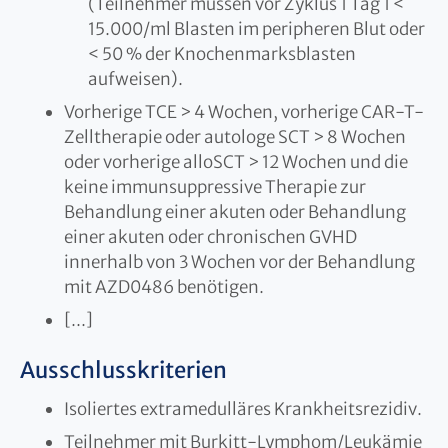
(Teilnehmer müssen vor Zyklus 1 Tag 1 <
15.000/ml Blasten im peripheren Blut oder
< 50 % der Knochenmarksblasten
aufweisen).
Vorherige TCE > 4 Wochen, vorherige CAR-T-
Zelltherapie oder autologe SCT > 8 Wochen
oder vorherige alloSCT > 12 Wochen und die
keine immunsuppressive Therapie zur
Behandlung einer akuten oder Behandlung
einer akuten oder chronischen GVHD
innerhalb von 3 Wochen vor der Behandlung
mit AZD0486 benötigen.
[...]
Ausschlusskriterien
Isoliertes extramedulläres Krankheitsrezidiv.
Teilnehmer mit Burkitt-Lymphom/Leukämie