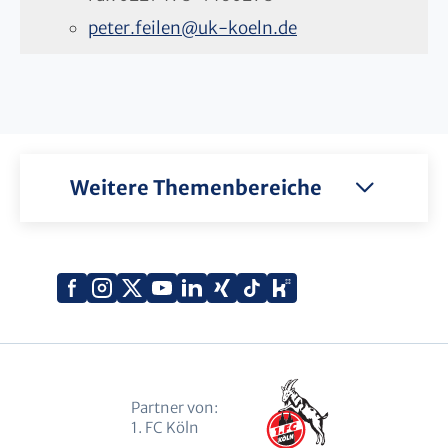
peter.feilen
@
uk-koeln.de
Weitere Themenbereiche
Xing
Kununu
Facebook
Instagram
X
YouTube
LinkedIn
Tiktok
(Twitter)
Partner von:
1. FC Köln