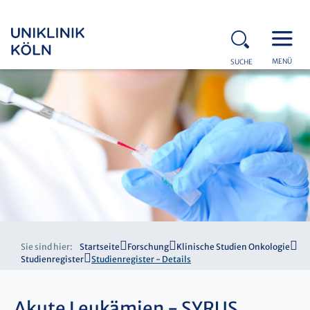
MENÜ
SUCHE
Sie sind hier:
Startseite
Forschung
Klinische Studien Onkologie
Studienregister
Studienregister - Details
Akute Leukämien - SYRUS