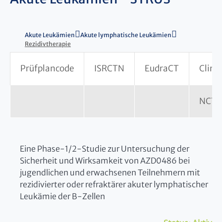
Akute Leukämien
Akute lymphatische Leukämien
Rezidivtherapie
Prüfplancode
ISRCTN
EudraCT
Clinic
NCT0
Eine Phase-1/2-Studie zur Untersuchung der
Sicherheit und Wirksamkeit von AZD0486 bei
jugendlichen und erwachsenen Teilnehmern mit
rezidivierter oder refraktärer akuter lymphatischer
Leukämie der B-Zellen