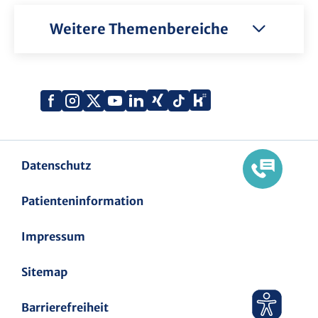
Weitere Themenbereiche
Xing
Kununu
Facebook
Instagram
X
YouTube
LinkedIn
Tiktok
(Twitter)
Datenschutz
Patienteninformation
Impressum
Sitemap
Barrierefreiheit