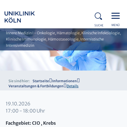
MENÜ
SUCHE
Innere Medizin I - Onkologie, Hämatologie, Klinische Infektiologie,
Klinische Immunologie, Hämostaseologie, Internistische
Intensivmedizin
Sie sind hier:
Startseite
Informationen
Veranstaltungen & Fortbildungen
Details
19.10.2026
17:00 - 18:00 Uhr
Fachgebiet: CIO , Krebs