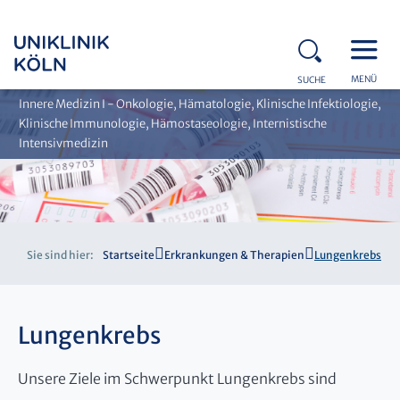
MENÜ
SUCHE
Innere Medizin I - Onkologie, Hämatologie, Klinische Infektiologie,
Klinische Immunologie, Hämostaseologie, Internistische
Intensivmedizin
Sie sind hier:
Startseite
Erkrankungen & Therapien
Lungenkrebs
Lungenkrebs
Unsere Ziele im Schwerpunkt Lungenkrebs sind