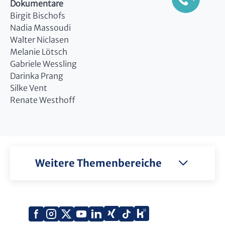
Dokumentare
Birgit Bischofs
Nadia Massoudi
Walter Niclasen
Melanie Lötsch
Gabriele Wessling
Darinka Prang
Silke Vent
Renate Westhoff
Weitere Themenbereiche
Xing
Kununu
Facebook
Instagram
X
YouTube
LinkedIn
Tiktok