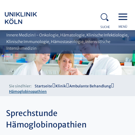
MENÜ
SUCHE
Innere Medizin I - Onkologie, Hämatologie, Klinische Infektiologie,
Klinische Immunologie, Hämostaseologie, Internistische
Intensivmedizin
Sie sind hier:
Startseite
Klinik
Ambulante Behandlung
Hämoglobinopathien
Sprechstunde
Hämoglobinopathien