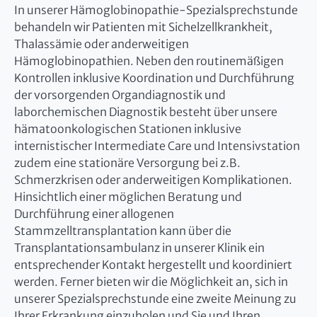
In unserer Hämoglobinopathie-Spezialsprechstunde
behandeln wir Patienten mit Sichelzellkrankheit,
Thalassämie oder anderweitigen
Hämoglobinopathien. Neben den routinemäßigen
Kontrollen inklusive Koordination und Durchführung
der vorsorgenden Organdiagnostik und
laborchemischen Diagnostik besteht über unsere
hämatoonkologischen Stationen inklusive
internistischer Intermediate Care und Intensivstation
zudem eine stationäre Versorgung bei z.B.
Schmerzkrisen oder anderweitigen Komplikationen.
Hinsichtlich einer möglichen Beratung und
Durchführung einer allogenen
Stammzelltransplantation kann über die
Transplantationsambulanz in unserer Klinik ein
entsprechender Kontakt hergestellt und koordiniert
werden. Ferner bieten wir die Möglichkeit an, sich in
unserer Spezialsprechstunde eine zweite Meinung zu
Ihrer Erkrankung einzuholen und Sie und Ihren