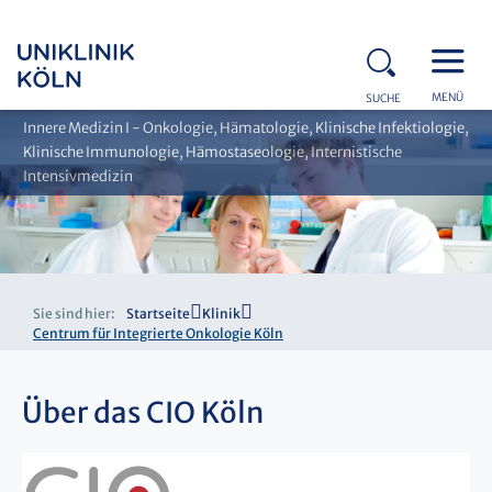
MENÜ
SUCHE
Innere Medizin I - Onkologie, Hämatologie, Klinische Infektiologie,
Klinische Immunologie, Hämostaseologie, Internistische
Intensivmedizin
Sie sind hier:
Startseite
Klinik
Centrum für Integrierte Onkologie Köln
Über das CIO Köln