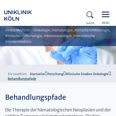
MENÜ
SUCHE
Innere Medizin I - Onkologie, Hämatologie, Klinische Infektiologie,
Klinische Immunologie, Hämostaseologie, Internistische
Intensivmedizin
Sie sind hier:
Startseite
Forschung
Klinische Studien Onkologie
Behandlungspfade
Behandlungspfade
Die Therapie der hämatologischen Neoplasien und der