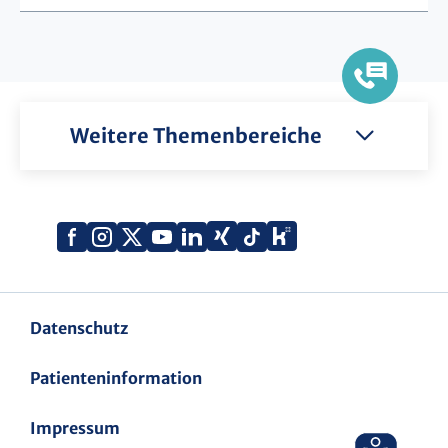
Weitere Themenbereiche
Xing
Kununu
Facebook
Instagram
X
YouTube
LinkedIn
Tiktok
(Twitter)
Datenschutz
Patienteninformation
Impressum