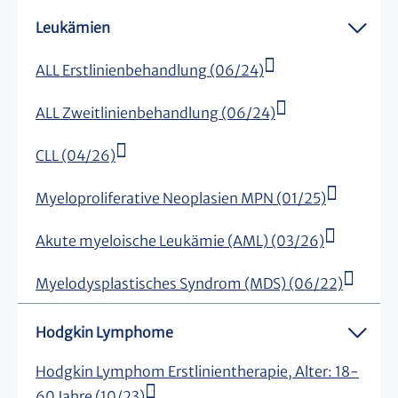
Leukämien
ALL Erstlinienbehandlung (06/24)
ALL Zweitlinienbehandlung (06/24)
CLL (04/26)
Myeloproliferative Neoplasien MPN (01/25)
Akute myeloische Leukämie (AML) (03/26)
Myelodysplastisches Syndrom (MDS) (06/22)
Hodgkin Lymphome
Hodgkin Lymphom Erstlinientherapie, Alter: 18-
60 Jahre (10/23)