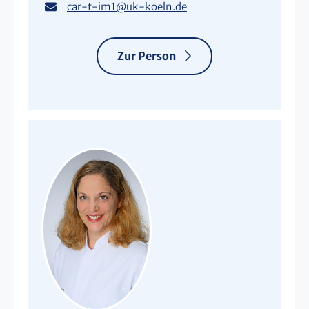
car-t-im1
@
uk-koeln.de
Zur Person