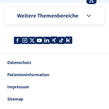
Weitere Themenbereiche
Xing
Kununu
Facebook
Instagram
X
YouTube
LinkedIn
Tiktok
(Twitter)
Datenschutz
Patienteninformation
Impressum
Sitemap