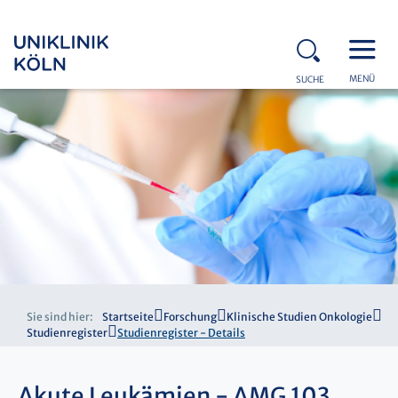
MENÜ
SUCHE
Sie sind hier:
Startseite
Forschung
Klinische Studien Onkologie
Studienregister
Studienregister - Details
Akute Leukämien - AMG 103