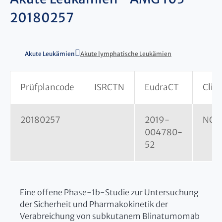
20180257
Akute Leukämien
Akute lymphatische Leukämien
Prüfplancode
ISRCTN
EudraCT
Clini
20180257
2019-
NCT
004780-
52
Eine offene Phase-1b-Studie zur Untersuchung
der Sicherheit und Pharmakokinetik der
Verabreichung von subkutanem Blinatumomab