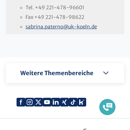
Tel.
+49 221-478-96601
Fax
+49 221-478-98622
sabrina.paterno
@
uk-koeln.de
Weitere Themenbereiche
Xing
Kununu
Facebook
Instagram
X
YouTube
LinkedIn
Tiktok
(Twitter)