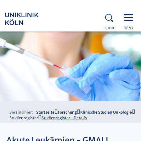
MENÜ
SUCHE
Sie sind hier:
Startseite
Forschung
Klinische Studien Onkologie
Studienregister
Studienregister - Details
Akute Leukämien - GMALL