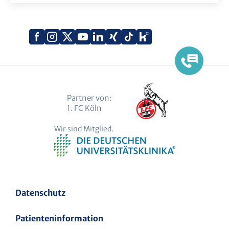
Xing
Kununu
Facebook
Instagram
X
YouTube
LinkedIn
Tiktok
(Twitter)
Partner von:
1. FC Köln
Wir sind Mitglied.
Datenschutz
Patienteninformation